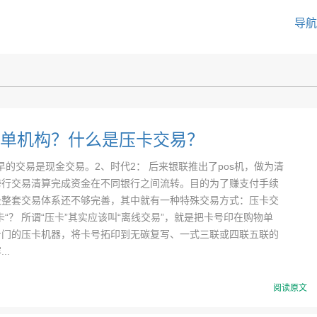
导航
单机构？什么是压卡交易？
最早的交易是现金交易。2、时代2： 后来银联推出了pos机，做为清
跨行交易清算完成资金在不同银行之间流转。目的为了赚支付手续
段整套交易体系还不够完善，其中就有一种特殊交易方式：压卡交
卡“？ 所谓“压卡”其实应该叫“离线交易”，就是把卡号印在购物单
专门的压卡机器，将卡号拓印到无碳复写、一式三联或四联五联的
..
阅读原文