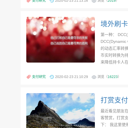
支付研究
2020-02-23 21:13:16
浏览（
2019
）
境外刷卡
第一种： DCC(D
DCC(Dynami
的动态汇率转
币实时转换为持
来降低持卡人在
支付研究
2020-02-23 21:10:29
浏览（
16223
）
打赏支付
最近看见朋友
客赞赏，打赏
下： 我这里使