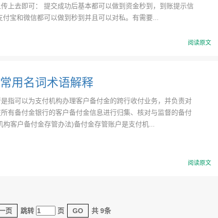
上传上去即可： 提交成功后基本都可以做到资金秒到，到账提示信
支付宝和微信都可以做到秒到并且可以对私。有需要...
阅读原文
常用名词术语解释
行是指可以为支付机构办理客户备付金的跨行收付业务，并负责对
在所有备付金银行的客户备付金信息进行归集、核对与监督的备付
机构客户备付金存管办法)备付金存管账户是支付机...
阅读原文
一页
跳转
页
GO
共 9条