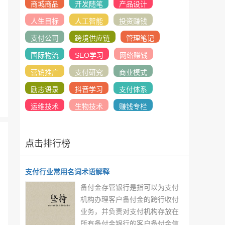
商城商品
开发随笔
产品设计
人生目标
人工智能
投资赚钱
支付公司
跨境供应链
管理笔记
国际物流
SEO学习
网络赚钱
营销推广
支付研究
商业模式
励志语录
抖音学习
支付体系
运维技术
生物技术
赚钱专栏
点击排行榜
支付行业常用名词术语解释
备付金存管银行是指可以为支付
机构办理客户备付金的跨行收付
业务，并负责对支付机构存放在
所有备付金银行的客户备付金信