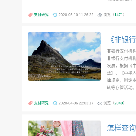
支付研究
2020-05-10 11:26:22
浏览（
1471
）
非银行支付机构
非银行支付机
发展，根据《
法》、《中华
律规定，制定
转等存管活动。
支付研究
2020-04-06 22:03:17
浏览（
2040
）
怎样查询