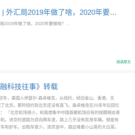
一图看懂 | 外汇局2019年做了啥，2020年要做啥？
局2019年做了啥，2020年要做啥？...
阅读原文
融科技往事》转载
1年初冬，美国人伊瑟尔·森卓维克，从纽约，经旧金山、香港、天
了北京。那时纽约到北京还没有直飞。森卓维克在20多年后回忆
旅： 「北京机场很小，和我想象中中国首都机场应有的规模相去甚
接机，进京的道路为双向两车道，路上几乎没有民用车辆。倒是有
行车和驴车。出租车很少。进京途中，路边堆着小山高的大白菜。