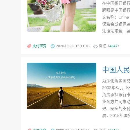
在中国想开银
牌照是中国银
文名称：China B
保监会或银保监
法律法规统一监
支付研究
2020-03-30 16:11:10
浏览（
4847
）
为深化落实国务
2002年3月
负责承担银行
业各方共同推
效、安全的支
展，2015年国务