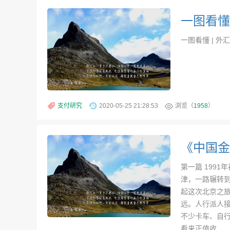
一图看懂 | 外汇
支付研究
2020-05-25 21:28:53
浏览（
1958
）
《中国金
第一篇 199
津，一路辗转到
起这次北京之
远。人行派人
不少卡车、自
看来正值收...