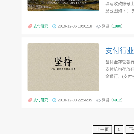
填写收款账号
息截图如下： 
支付研究
2019-12-06 10:01:18
浏览（
1880
）
支付行业
备付金存管银
支付机构存放
金银行。(支付
支付研究
2018-12-03 22:56:35
浏览（
4912
）
上一页
1
下