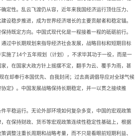
不确定性。乱云飞渡仍从容，近年来我国经济运行顶住压力、
化建设稳步推进，成为世界经济增长的主要贡献者和稳定锚。
保持既定方向。中国式现代化是一程接着一程的砥砺前行。
，通过中长期规划来指导经济社会发展，战略目标和短期目标
实施了14个五年规划（计划），不求毕其功于一役，而是一
国家，在国家大政方针上摇摆不定，翻手为云、覆手为雨，甚
，现在却奉行本国优先、自我封闭；过去高调倡导应对全球气候
黎协定》。中国发展战略保持长期稳定，并一以贯之接续推
件平稳运行。无论外部环境如何复杂多变，中国的宏观政策
律，在保持财政、货币等宏观政策连续性稳定性基础上，根据
政策调整注重长周期和战略考量，而不只是看眼前短期利益、