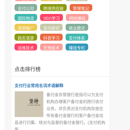
支付公司
跨境供应链
管理笔记
国际物流
SEO学习
网络赚钱
营销推广
支付研究
商业模式
励志语录
抖音学习
支付体系
运维技术
生物技术
赚钱专栏
点击排行榜
支付行业常用名词术语解释
备付金存管银行是指可以为支付
机构办理客户备付金的跨行收付
业务，并负责对支付机构存放在
所有备付金银行的客户备付金信
息进行归集、核对与监督的备付金银行。(支付机构
客