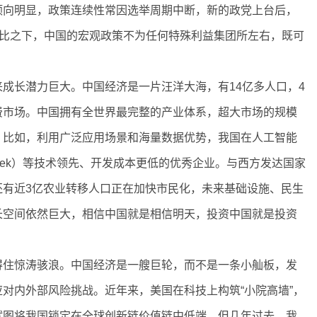
倾向明显，政策连续性常因选举周期中断，新的政党上台后，
相比之下，中国的宏观政策不为任何特殊利益集团所左右，既可
长潜力巨大。中国经济是一片汪洋大海，有14亿多人口，4
费市场。中国拥有全世界最完整的产业体系，超大市场的规模
。比如，利用广泛应用场景和海量数据优势，我国在人工智能
eek）等技术领先、开发成本更低的优秀企业。与西方发达国家
还有近3亿农业转移人口正在加快市民化，未来基础设施、民生
长空间依然巨大，相信中国就是相信明天，投资中国就是投资
住惊涛骇浪。中国经济是一艘巨轮，而不是一条小舢板，发
对内外部风险挑战。近年来，美国在科技上构筑“小院高墙”，
试图将我国锁定在全球创新链价值链中低端，但几年过去，我