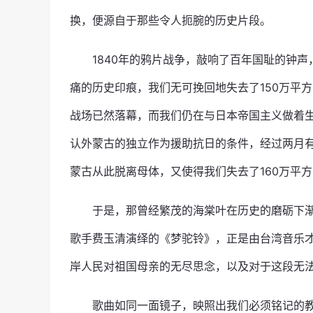
换，便源自于那些令人扼腕的历史片段。
1840年的鸦片战争，敲响了百年国耻的钟
痛的历史印痕，我们无可挽回地失去了150万平方
战场已然落幕，而我们仍在与日本帝国主义做着
认外蒙古的独立作为援助抗日的条件，经过两月
蒙古从此脱离母体，又使得我们失去了160万平
于是，那曾经繁茂的海棠叶在历史的磨砺下渐
歌手费玉清演绎的《梦驼铃》，正是由台湾音乐
岸人民对祖国母亲的无尽思念，以及对于这段无
歌曲如同一面镜子，映照出我们必须铭记的