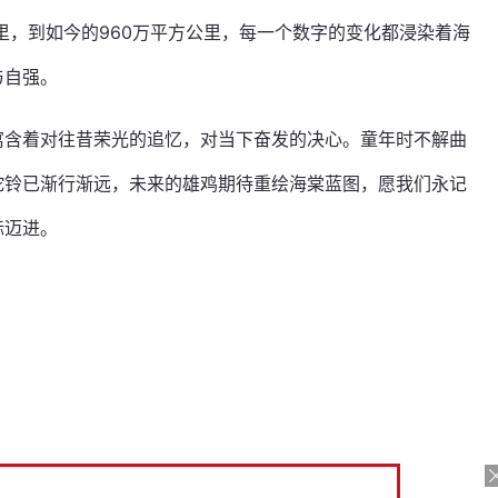
公里，到如今的960万平方公里，每一个数字的变化都浸染着海
与自强。
寓含着对往昔荣光的追忆，对当下奋发的决心。童年时不解曲
驼铃已渐行渐远，未来的雄鸡期待重绘海棠蓝图，愿我们永记
标迈进。