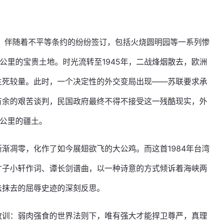
声，伴随着不平等条约的纷纷签订，包括火烧圆明园等一系列惨
公里的宝贵土地。时光流转至1945年，二战烽烟散去，欧洲
生死较量。此时，一个决定性的外交变局出现——苏联要求承
有余的艰苦谈判，民国政府最终不得不接受这一残酷现实，外
方公里的疆土。
渐凋零，化作了如今展翅欲飞的大公鸡。而这首1984年台湾
才子小轩作词、谭长剑谱曲，以一种诗意的方式倾诉着海峡两
法抹去的屈辱史迹的深刻反思。
教训：弱肉强食的世界法则下，唯有强大才能捍卫尊严，真理