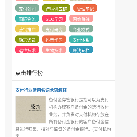
支付公司
跨境供应链
管理笔记
国际物流
SEO学习
网络赚钱
营销推广
支付研究
商业模式
励志语录
抖音学习
支付体系
运维技术
生物技术
赚钱专栏
点击排行榜
支付行业常用名词术语解释
备付金存管银行是指可以为支付
机构办理客户备付金的跨行收付
业务，并负责对支付机构存放在
所有备付金银行的客户备付金信
息进行归集、核对与监督的备付金银行。(支付机构
客