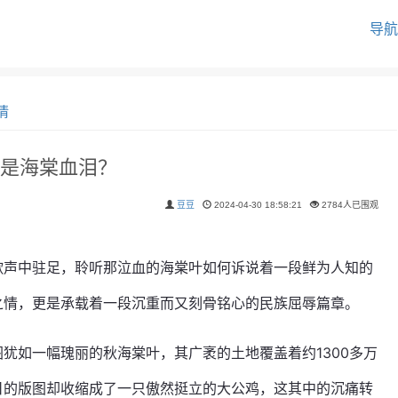
导航
情
是海棠血泪？
豆豆
2024-04-30 18:58:21
2784人已围观
歌声中驻足，聆听那泣血的海棠叶如何诉说着一段鲜为人知的
之情，更是承载着一段沉重而又刻骨铭心的民族屈辱篇章。
犹如一幅瑰丽的秋海棠叶，其广袤的土地覆盖着约1300多万
日的版图却收缩成了一只傲然挺立的大公鸡，这其中的沉痛转