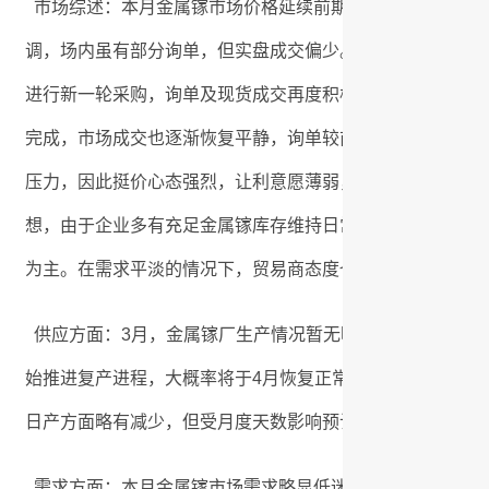
市场综述：本月金属镓市场价格延续前期上涨态势继续向上
调，场内虽有部分询单，但实盘成交偏少。随着时间推移下
进行新一轮采购，询单及现货成交再度积极开展，受此氛围
完成，市场成交也逐渐恢复平静，询单较前期有所减少，但
压力，因此挺价心态强烈，让利意愿薄弱，供需双方略显僵
想，由于企业多有充足金属镓库存维持日常生产所需，因此
为主。在需求平淡的情况下，贸易商态度也较为谨慎，部分
供应方面：3月，金属镓厂生产情况暂无明显变化，北方停
始推进复产进程，大概率将于4月恢复正常运行，其他试产
日产方面略有减少，但受月度天数影响预计自然月产量或有
需求方面：本月金属镓市场需求略显低迷，当前市场氛围仍