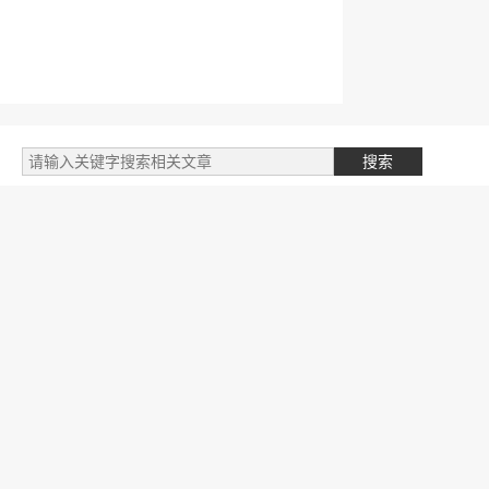
标签云
自媒体类
阅读笔记
文件
我的文章
专业学习
财务相关
英语学习
开发笔记
金融授信
商城商品
开发随笔
产品设计
人生目标
人工智能
投资赚钱
支付公司
跨境供应链