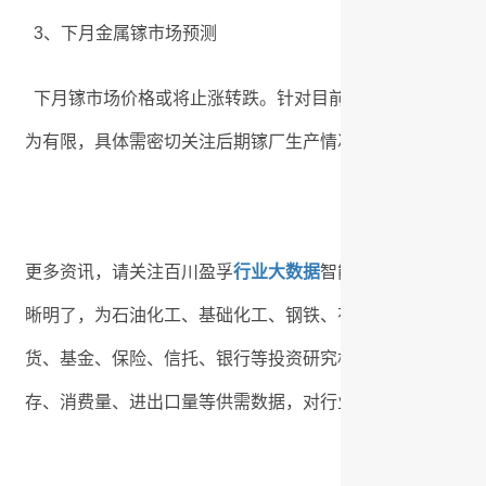
3、下月金属镓市场预测
下月镓市场价格或将止涨转跌。针对目前镓锭高位，下游接
为有限，具体需密切关注后期镓厂生产情况，预计下月日均价格在
更多资讯，请关注百川盈孚
行业大数据
智能分析系统，采用
晰明了，为石油化工、基础化工、钢铁、有色金属、建材、
货、基金、保险、信托、银行等投资研究机构提供精准的市
存、消费量、进出口量等供需数据，对行业成本、毛利进行