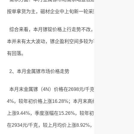
按单拿货为主，磁材企业中上旬新一轮采购基本完毕后则刚
综合来看，本月镓锭价格上行走势不改，持货商挺价惜售心
本并未有太大波动，镓企盈利空间多较为可观，但若下游需
有回落。
2、本月金属镓市场价格走势
本月末金属镓（4N）价格在2698元/千克，月均价在2634元/
4%，较年初价格上涨16.28%；本月末高纯镓（6N）价格在2
上涨9.44%，季度涨幅在15.26%，较年初价格上涨15.29
在2934元/千克，较上月均价上涨8.92%，季度涨幅在14.38