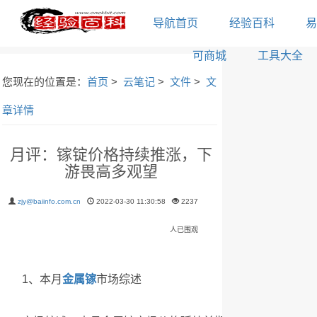
导航首页
经验百科
易
可商城
工具大全
您现在的位置是：
首页
>
云笔记
>
文件
>
文
章详情
月评：镓锭价格持续推涨，下
游畏高多观望
zjy@baiinfo.com.cn
2022-03-30 11:30:58
2237
人已围观
1、本月
金属镓
市场综述