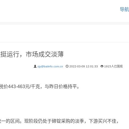
导航
坚挺运行，市场成交淡薄
zjy@baiinfo.com.cn
2022-03-09 12:01:33
1915人已围观
含税价443-463元/千克，与昨日价格持平。
统一的区间。现阶段仍处于碲锭采购的淡季，下游买兴不佳，