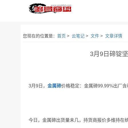
您现在的位置是：
首页
>
云笔记
>
文件
>
文章详情
3月9日碲锭
3月9日，
金属碲
价格稳定：金属碲99.99%出厂
今日，金属碲出货量未几，持货商报价多维持在