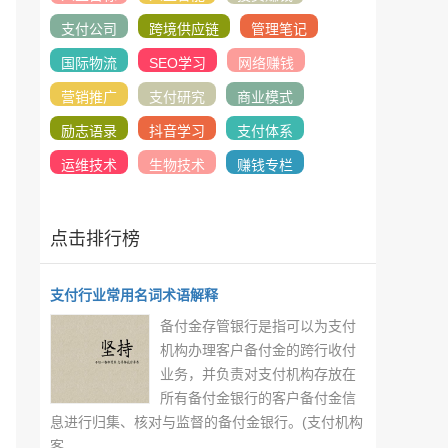
支付公司
跨境供应链
管理笔记
国际物流
SEO学习
网络赚钱
营销推广
支付研究
商业模式
励志语录
抖音学习
支付体系
运维技术
生物技术
赚钱专栏
点击排行榜
支付行业常用名词术语解释
备付金存管银行是指可以为支付
机构办理客户备付金的跨行收付
业务，并负责对支付机构存放在
所有备付金银行的客户备付金信
息进行归集、核对与监督的备付金银行。(支付机构
客