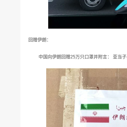
回赠伊朗：
中国向伊朗回赠25万只口罩并附言： 亚当子