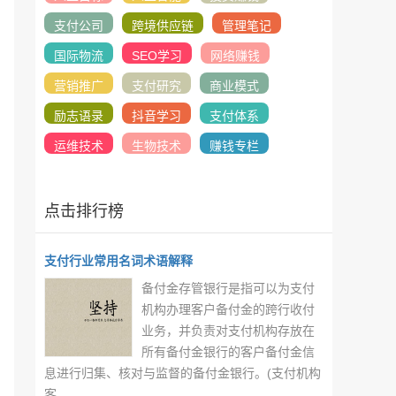
支付公司
跨境供应链
管理笔记
国际物流
SEO学习
网络赚钱
营销推广
支付研究
商业模式
励志语录
抖音学习
支付体系
运维技术
生物技术
赚钱专栏
点击排行榜
支付行业常用名词术语解释
备付金存管银行是指可以为支付
机构办理客户备付金的跨行收付
业务，并负责对支付机构存放在
所有备付金银行的客户备付金信
息进行归集、核对与监督的备付金银行。(支付机构
客